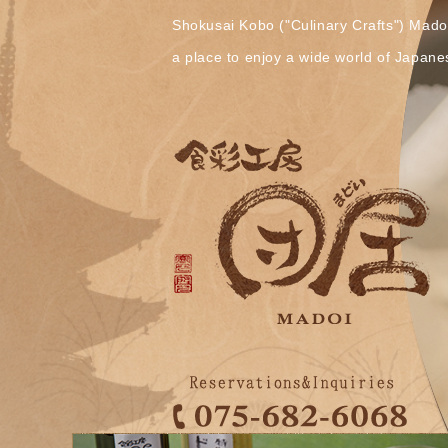
Shokusai Kobo ("Culinary Crafts") Mado
a place to enjoy a wide world of Japane