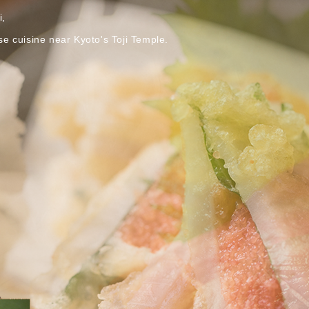
i,
se cuisine near Kyoto's Toji Temple.