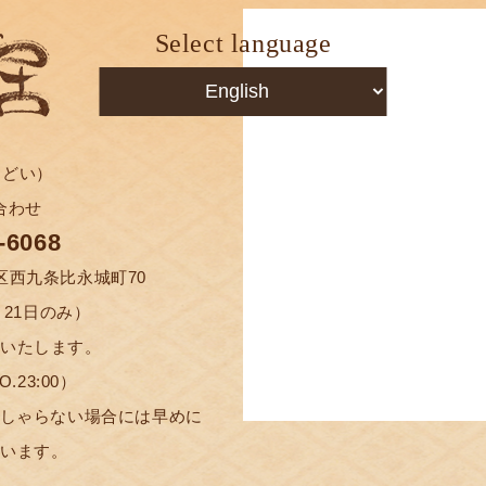
Select language
まどい）
合わせ
redients that define Kyoto,
재료와 맛 마도이 특유의
的食材與美味
材和美味
-6068
nd of Japanese hospitality,
하게 즐기시기 바랍니다.
的熱情款待
情招待
南区西九条比永城町70
 a relaxing time with us.
毎月21日のみ）
地好好放鬆一下。
此放松身心。
いたします。
에 있는 이자카야 「식채공방(食彩工房) 마도이(団
anese-style tavern) and is just a short walk
.O.23:00）
특유의 맛을 만끽할 수 있는 명물 요리를 비롯하여 풍요
he kind of kind of full-flavored Japanese cuisine
っしゃらない場合には早めに
KOBO MADOI）」從京都車站、東寺車站走路過去
工房 团居（SYOKUSAIKOBO MADOI）”。
습니다. 직원 일동, 여러분께서 마음 속으로 편안하
favorites like fresh yuba and Tamba beef. From all
ざいます。
皮和丹波和牛等讓您充分感受到京都風格的知名料
分领略到京都风情的各式著名料理，您一定能在此愉
 접대"를 유념하여 여러분을 맞이하겠습니다. 세계
of our customers will have a pleasant and relaxing