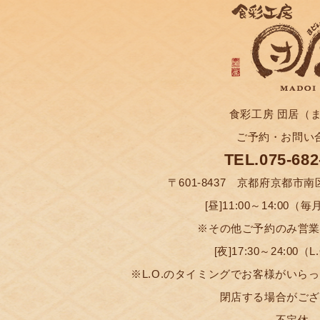
食彩工房 団居（
ご予約・お問い
With flavors and ing
교토 특유의 식
京都絕無僅有
京都特有的食
TEL.075-682
and Madoi's own bra
느긋하고 편안
團居絕無僅有
团居特有的热
〒601-8437 京都府京都市
you're sure to enjoy
[昼]11:00～14:00（
請在這裡悠哉
请您好好地在
※その他ご予約のみ営業
교토역, 도지역에서 걷기에도 가까운 곳
Shokusai Kobo Madoi is an izakaya (Jap
[夜]17:30～24:00（L
居)」. 생유바와 단바 와규 등, 교토 
from Kyoto or Toji Station, and offers t
※L.O.のタイミングでお客様がいら
居酒屋「食彩工房 團居（SHOKUSAI
从京都站、东寺站步行便可到达的居酒屋“食彩
로운 풍미의 다양한 일식을 즐기실 수 있
Kyoto is known for, including regional 
閉店する場合がご
馬上就能抵達。在這裡您可以享用生豆
店内有生豆腐皮和丹波和牛等能让人充
게 즐기실 수 있도록 정성을 담은 "손님
of the staff at Madoi, we hope that all 
不定休