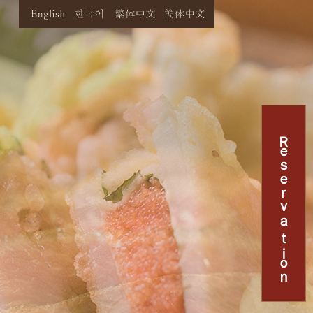
Ｒｅｓｅｒｖａｔｉｏｎ